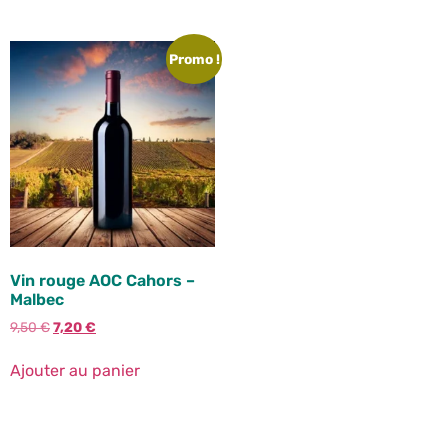
Promo !
Vin rouge AOC Cahors –
Malbec
9,50
€
7,20
€
Ajouter au panier