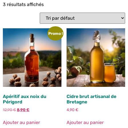
3 résultats affichés
Promo !
Apéritif aux noix du
Cidre brut artisanal de
Périgord
Bretagne
12,90
€
8,90
€
4,90
€
Ajouter au panier
Ajouter au panier