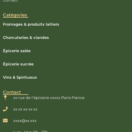
Catégories
Fromages & produits laitiers
Charcuteries & viandes
Épicerie salée
Épicerie sucrée
Vins & Spiritueux
Contact
xx rue de l'épicerie xxxxx Paris France
xx xx xx xx xx
xxxx@xx.xxx
Lun - Ven: 9h - 19h