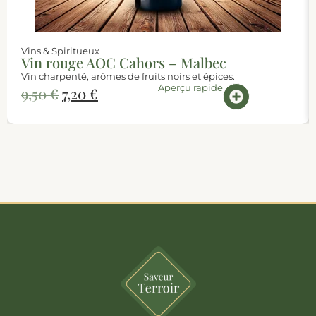
Vins & Spiritueux
Vin rouge AOC Cahors – Malbec
Vin charpenté, arômes de fruits noirs et épices.
Aperçu rapide
9,50
€
7,20
€