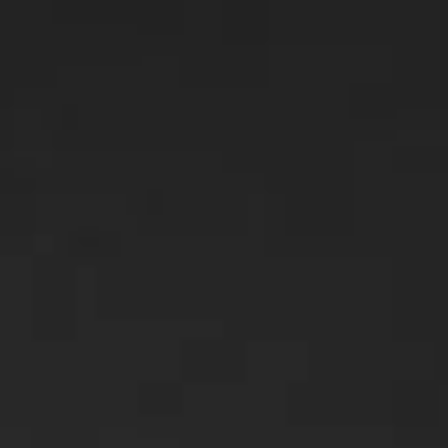
xx xx xx xx xx
xxxx@xx.xxx
Contact