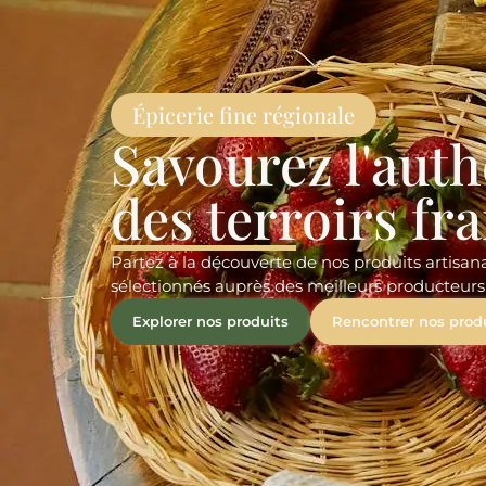
Épicerie fine régionale
Savourez l'auth
des terroirs fr
Partez à la découverte de nos produits artis
sélectionnés auprès des meilleurs producteurs
Explorer nos produits
Rencontrer nos prod