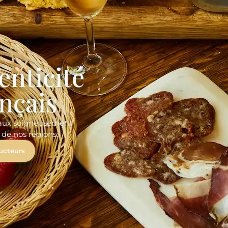
enticité
ançais
anaux soigneusement
 de nos régions.
ucteurs