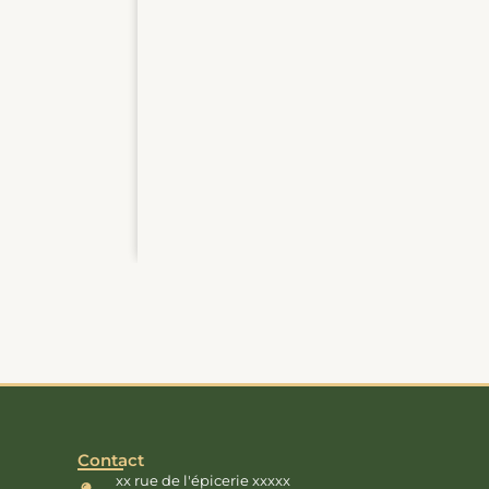
Fromages & Produits laitiers
Bleu d’Auvergne AOP
Bleu puissant et onctueux au lait de vache,
affiné 4 semaines.
Aperçu rapide
5,80
€
Contact
xx rue de l'épicerie xxxxx