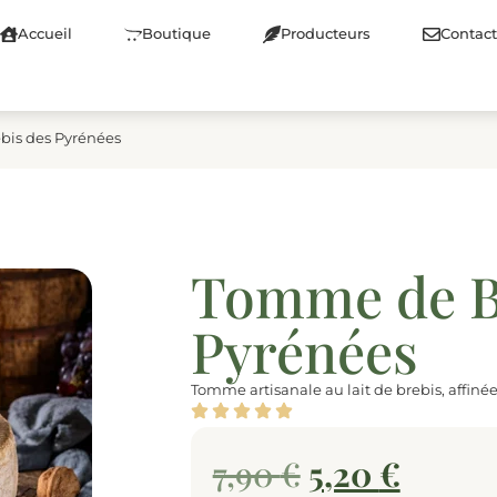
Accueil
Boutique
Producteurs
Contact
bis des Pyrénées
Tomme de B
Pyrénées
Tomme artisanale au lait de brebis, affinée
7,90
€
5,20
€